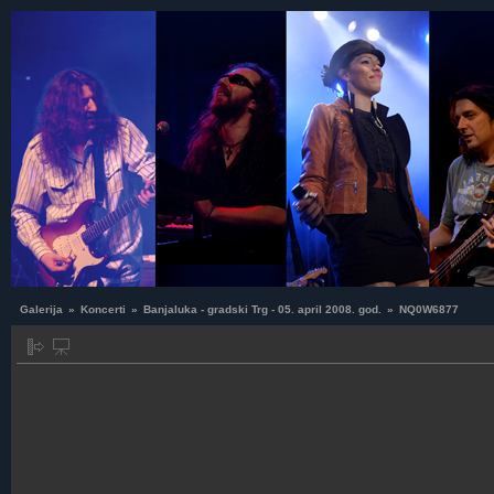
Galerija
»
Koncerti
»
Banjaluka - gradski Trg - 05. april 2008. god.
»
NQ0W6877