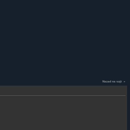
Nazad na sajt
«