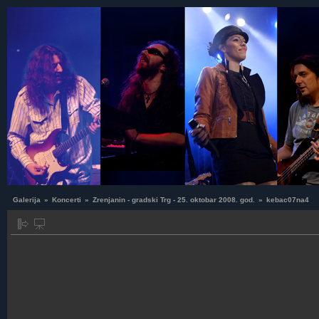
Galerija
»
Koncerti
»
Zrenjanin - gradski Trg - 25. oktobar 2008. god.
»
kebac07na4