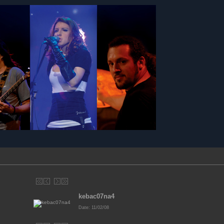
kebac07na4
Date: 11/02/08