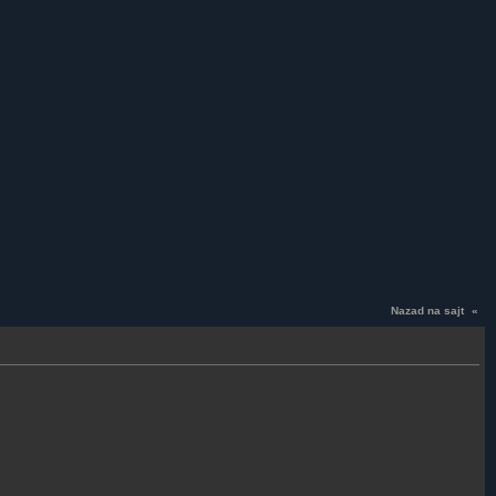
Nazad na sajt
«