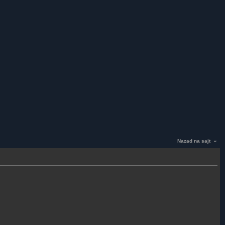
Nazad na sajt
«